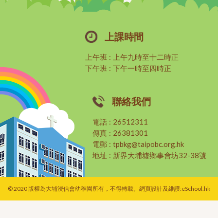
上課時間
上午班
:
上午九時至十二時正
下午班
:
下午一時至四時正
聯絡我們
電話
:
26512311
傳真
:
26381301
電郵
:
tpbkg@taipobc.org.hk
地址
:
新界大埔墟鄉事會坊32-38號
© 2020 版權為大埔浸信會幼稚園所有，不得轉載。網頁設計及維護:
eSchool.hk