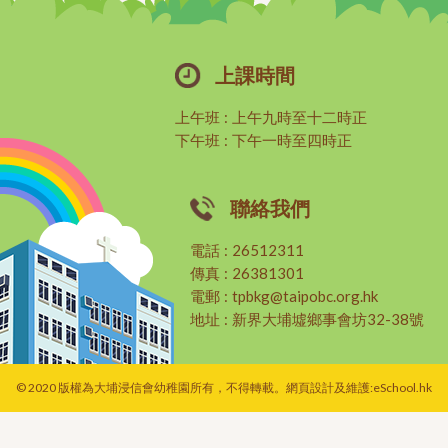
上課時間
上午班
:
上午九時至十二時正
下午班
:
下午一時至四時正
聯絡我們
電話
:
26512311
傳真
:
26381301
電郵
:
tpbkg@taipobc.org.hk
地址
:
新界大埔墟鄉事會坊32-38號
© 2020 版權為大埔浸信會幼稚園所有，不得轉載。網頁設計及維護:
eSchool.hk